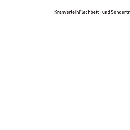
Kranverleih
Flachbett- und Sondert
Kranverleih
Flachbett- und Sondertransport
Kippbrücken
Lagerung