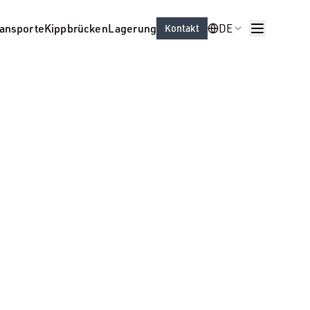
ransporte
Kippbrücken
Lagerung
DE
Kontakt
Sektoren
Über uns
e
Stellenangebote
DE
Kontakt